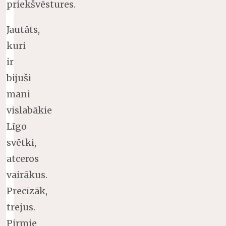
priekšvēstures.
Jautāts,
kuri
ir
bijuši
mani
vislabākie
Līgo
svētki,
atceros
vairākus.
Precīzāk,
trejus.
Pirmie