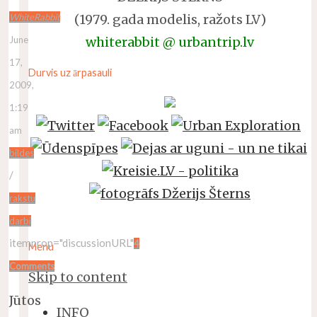
(1979. gada modelis, ražots LV)
WhiteRabbit
whiterabbit @ urbantrip.lv
June
17,
Durvis uz ārpasauli
2009,
1:19
am
bildes
/
rakstu
darbi
itemprop="discussionURL"
4
Menu
Comments
Skip to content
Jūtos
INFO