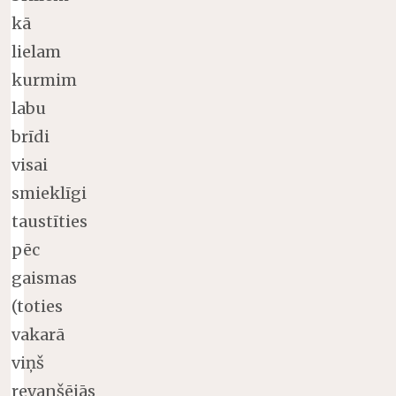
kā
lielam
kurmim
labu
brīdi
visai
smieklīgi
taustīties
pēc
gaismas
(toties
vakarā
viņš
revanšējās