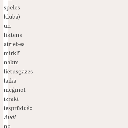
spēlēs
klubā)
un
liktens
atriebes
mirklī
nakts
lietusgāzes
laikā
mēģinot
izrakt
iesprūdušo
Audi
no