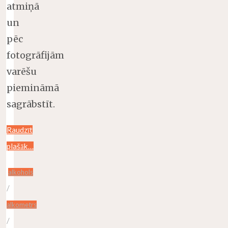
atmiņā
un
pēc
fotogrāfijām
varēšu
piemināmā
sagrābstīt.
Raudzīt
plašāk…
alkohols
/
alkometrs
/