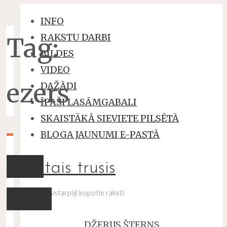
INFO
RAKSTU DARBI
Tag:
BILDES
VIDEO
ezers
DAŽĀDI
ĪPAŠI LASĀMGABALI
SKAISTĀKĀ SIEVIETE PILSĒTĀ
BLOGA JAUNUMI E-PASTĀ
Līgo
baltais trusis
2006
un viņa savstarpēji kopotie raksti
DŽERIJS ŠTERNS