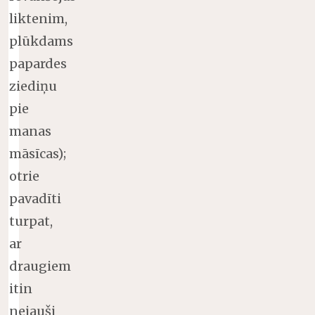
liktenim,
plūkdams
papardes
ziediņu
pie
manas
māsīcas);
otrie
pavadīti
turpat,
ar
draugiem
itin
nejauši