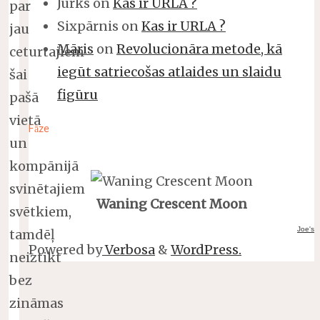
Jurks
on
Kas ir URLA ?
par
Sixpārnis
on
Kas ir URLA ?
jau
Māris
on
Revolucionāra metode, kā
ceturtajiem
iegūt satriecošas atlaides un slaidu
šai
figūru
pašā
vietā
Fāze
un
kompānijā
svinētajiem
Waning Crescent Moon
svētkiem,
Joe's
tamdēļ
Powered by
Verbosa
&
WordPress.
neiztikt
bez
zināmas