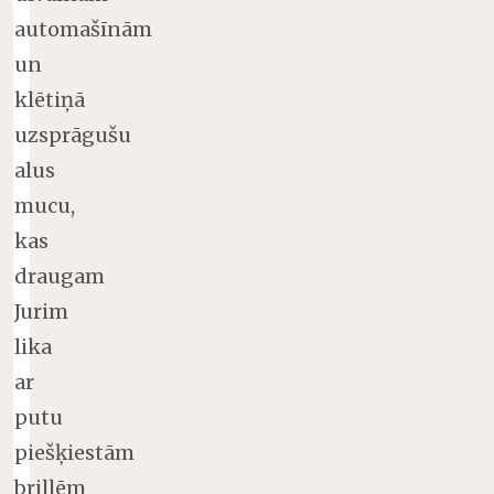
automašīnām
un
klētiņā
uzsprāgušu
alus
mucu,
kas
draugam
Jurim
lika
ar
putu
piešķiestām
brillēm