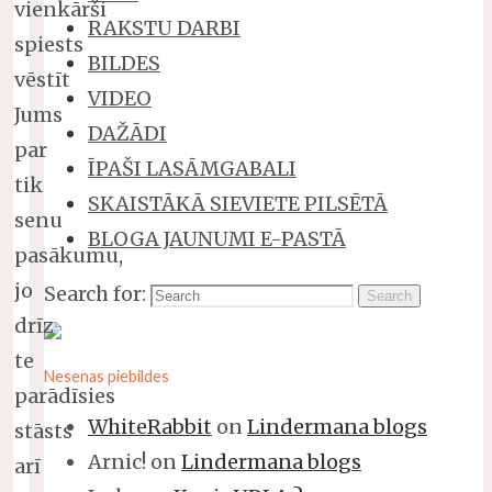
vienkārši
RAKSTU DARBI
spiests
BILDES
vēstīt
VIDEO
Jums
DAŽĀDI
par
ĪPAŠI LASĀMGABALI
tik
SKAISTĀKĀ SIEVIETE PILSĒTĀ
senu
BLOGA JAUNUMI E-PASTĀ
pasākumu,
jo
Search for:
Search
drīz
te
Nesenas piebildes
parādīsies
WhiteRabbit
on
Lindermana blogs
stāsts
Arnic!
on
Lindermana blogs
arī