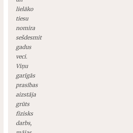
lielāko
tiesu
nomira
sešdesmit
gadus
veci.
Viņu
garīgās
prasības
aizstāja
grūts
fizisks
darbs,
mājas