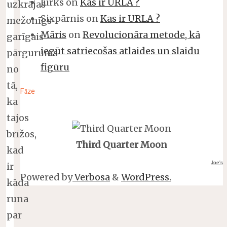
Jurks
on
Kas ir URLA ?
uzkrājas
Sixpārnis
on
Kas ir URLA ?
mežonīgs
Māris
on
Revolucionāra metode, kā
garīgais
iegūt satriecošas atlaides un slaidu
pārgurums
figūru
no
tā,
Fāze
ka
tajos
brīžos,
Third Quarter Moon
kad
Joe's
ir
Powered by
Verbosa
&
WordPress.
kāda
runa
par