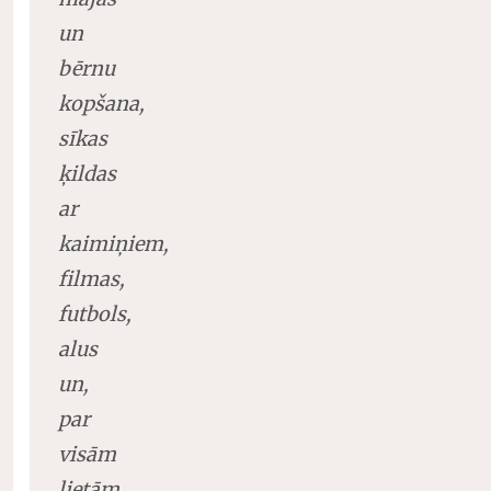
un
bērnu
kopšana,
sīkas
ķildas
ar
kaimiņiem,
filmas,
futbols,
alus
un,
par
visām
lietām,