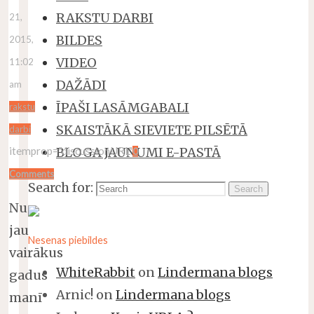
RAKSTU DARBI
21,
BILDES
2015,
VIDEO
11:02
DAŽĀDI
am
ĪPAŠI LASĀMGABALI
rakstu
SKAISTĀKĀ SIEVIETE PILSĒTĀ
darbi
BLOGA JAUNUMI E-PASTĀ
itemprop="discussionURL"
0
Comments
Search for:
Search
Nu
jau
Nesenas piebildes
vairākus
WhiteRabbit
on
Lindermana blogs
gadus
Arnic!
on
Lindermana blogs
manī