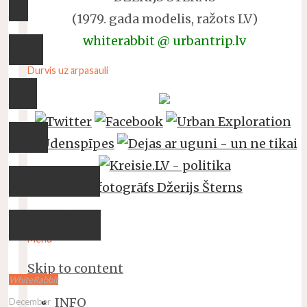
–
(1979. gada modelis, ražots LV)
whiterabbit @ urbantrip.lv
jeb
Durvis uz ārpasauli
Īsi
par
Latvijas
politiku
Menu
Skip to content
WhiteRabbit
INFO
December