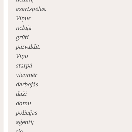
azartspēles.
Viņus
nebija
grūti
pārvaldīt.
Viņu
starpā
vienmēr
darbojās
daži
domu
policijas
aģenti;
tie