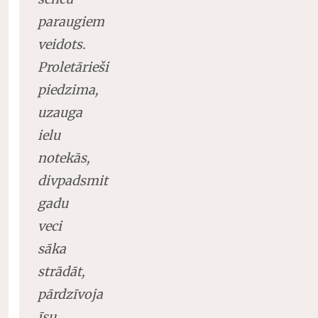
paraugiem
veidots.
Proletārieši
piedzima,
uzauga
ielu
notekās,
divpadsmit
gadu
veci
sāka
strādāt,
pārdzīvoja
īsu