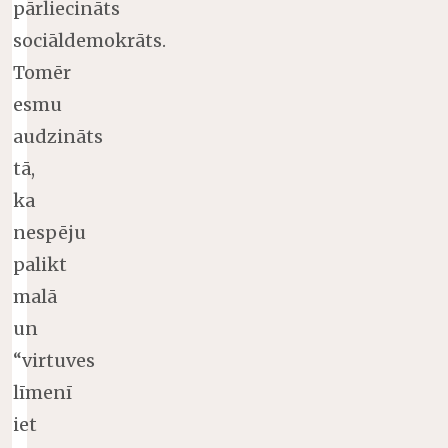
pārliecināts
sociāldemokrāts.
Tomēr
esmu
audzināts
tā,
ka
nespēju
palikt
malā
un
“virtuves
līmenī
iet