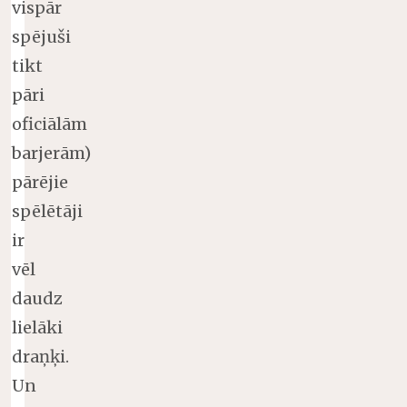
vispār
spējuši
tikt
pāri
oficiālām
barjerām)
pārējie
spēlētāji
ir
vēl
daudz
lielāki
draņķi.
Un