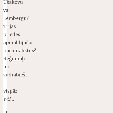
Ušakovu
vai
Lembergu?
Trijās
priedēs
apmaldījušos
nacionālistus?
Reģionāļi
un
sudrabieši
–
vispār
wtf
…
Ja