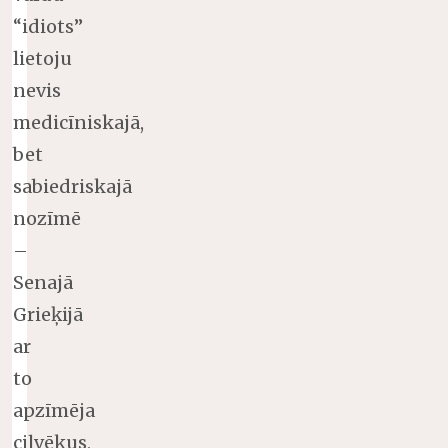
“idiots”
lietoju
nevis
medicīniskajā,
bet
sabiedriskajā
nozīmē
–
Senajā
Grieķijā
ar
to
apzīmēja
cilvēkus,