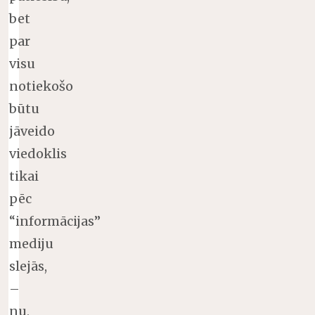
bet
par
visu
notiekošo
būtu
jāveido
viedoklis
tikai
pēc
“informācijas”
mediju
slejās,
–
nu,