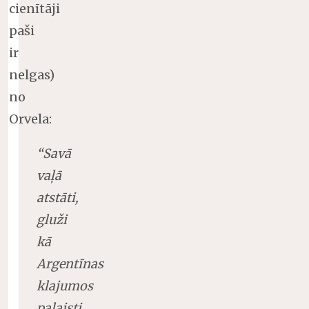
cienītāji
paši
ir
nelgas)
no
Orvela:
“Savā
vaļā
atstāti,
gluži
kā
Argentīnas
klajumos
palaisti