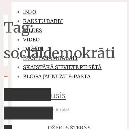
INFO
RAKSTU DARBI
Tag:
BILDES
VIDEO
sociāldemokrāti
DAŽĀDI
ĪPAŠI LASĀMGABALI
SKAISTĀKĀ SIEVIETE PILSĒTĀ
BLOGA JAUNUMI E-PASTĀ
Kognitīvā
baltais trusis
disonanse
un viņa savstarpēji kopotie raksti
DŽERIJS ŠTERNS