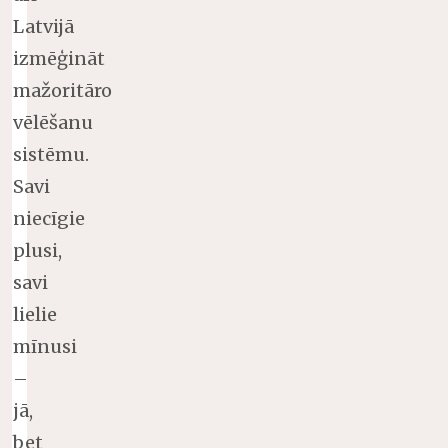
Latvijā
izmēģināt
mažoritāro
vēlēšanu
sistēmu.
Savi
niecīgie
plusi,
savi
lielie
mīnusi
–
jā,
bet