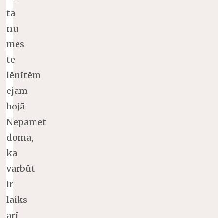
tā
nu
mēs
te
lēnītēm
ejam
bojā.
Nepamet
doma,
ka
varbūt
ir
laiks
arī