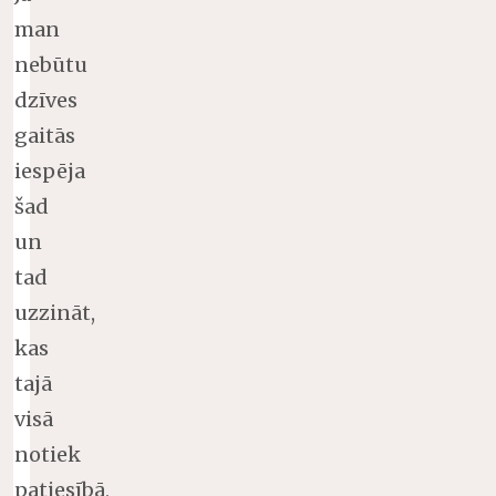
man
nebūtu
dzīves
gaitās
iespēja
šad
un
tad
uzzināt,
kas
tajā
visā
notiek
patiesībā,