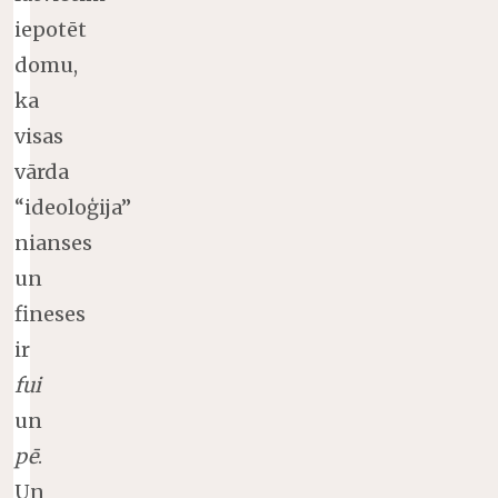
iepotēt
domu,
ka
visas
vārda
“ideoloģija”
nianses
un
fineses
ir
fui
un
pē
.
Un