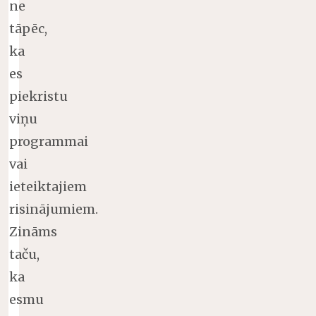
ne
tāpēc,
ka
es
piekristu
viņu
programmai
vai
ieteiktajiem
risinājumiem.
Zināms
taču,
ka
esmu