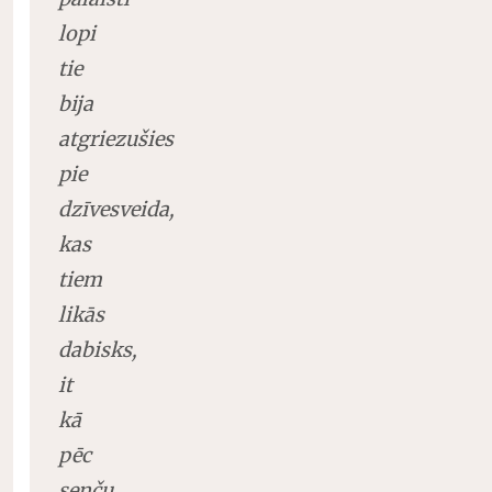
lopi
tie
bija
atgriezušies
pie
dzīvesveida,
kas
tiem
likās
dabisks,
it
kā
pēc
senču