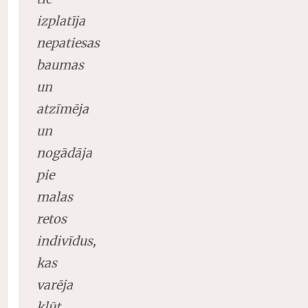
izplatīja
nepatiesas
baumas
un
atzīmēja
un
nogādāja
pie
malas
retos
indivīdus,
kas
varēja
kļūt