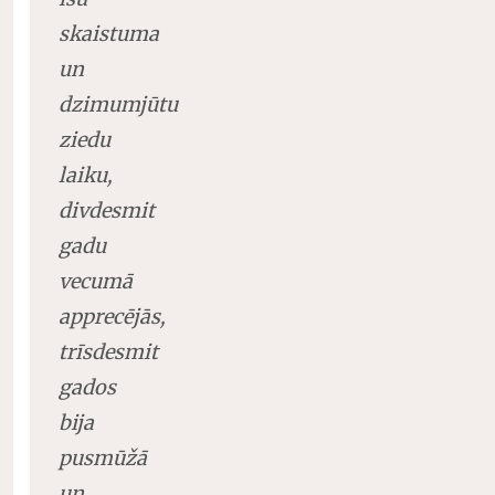
skaistuma
un
dzimumjūtu
ziedu
laiku,
divdesmit
gadu
vecumā
apprecējās,
trīsdesmit
gados
bija
pusmūžā
un