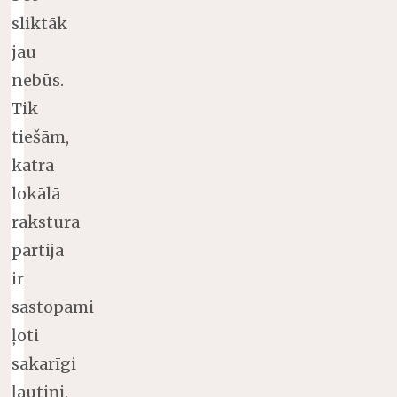
sliktāk
jau
nebūs.
Tik
tiešām,
katrā
lokālā
rakstura
partijā
ir
sastopami
ļoti
sakarīgi
ļautiņi,