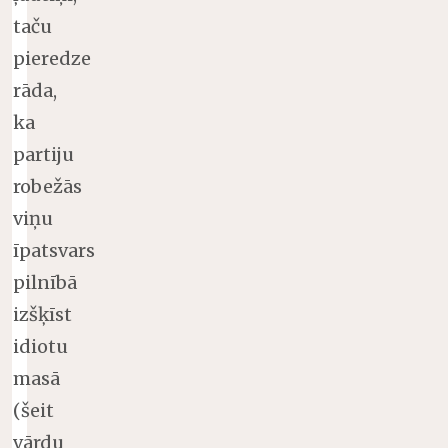
taču
pieredze
rāda,
ka
partiju
robežās
viņu
īpatsvars
pilnībā
izšķīst
idiotu
masā
(šeit
vārdu