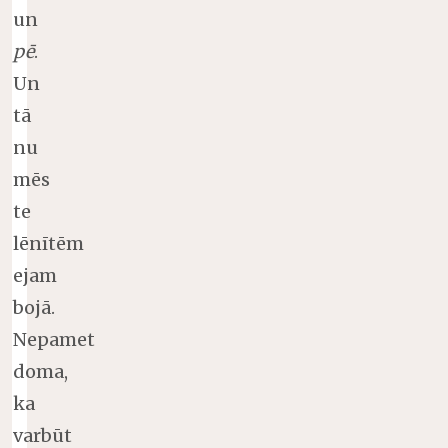
un
pē
.
Un
tā
nu
mēs
te
lēnītēm
ejam
bojā.
Nepamet
doma,
ka
varbūt