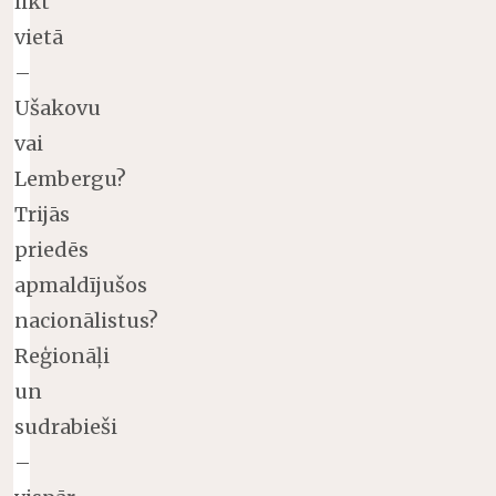
likt
vietā
–
Ušakovu
vai
Lembergu?
Trijās
priedēs
apmaldījušos
nacionālistus?
Reģionāļi
un
sudrabieši
–