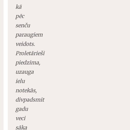
kā
pēc
senču
paraugiem
veidots.
Proletārieši
piedzima,
uzauga
ielu
notekās,
divpadsmit
gadu
veci
sāka