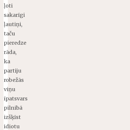
ļoti
sakarīgi
ļautiņi,
taču
pieredze
rāda,
ka
partiju
robežās
viņu
īpatsvars
pilnībā
izšķīst
idiotu