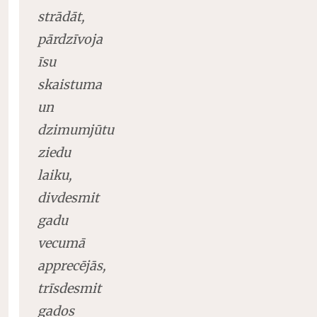
strādāt,
pārdzīvoja
īsu
skaistuma
un
dzimumjūtu
ziedu
laiku,
divdesmit
gadu
vecumā
apprecējās,
trīsdesmit
gados