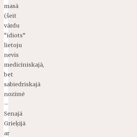
masā
(šeit
vārdu
“idiots”
lietoju
nevis
medicīniskajā,
bet
sabiedriskajā
nozīmē
–
Senajā
Grieķijā
ar