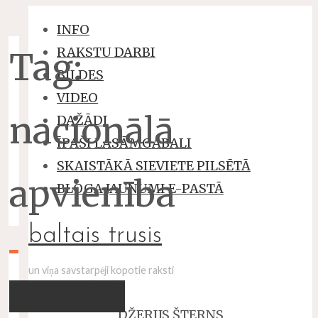
INFO
RAKSTU DARBI
Tag:
BILDES
VIDEO
nacionālā
DAŽĀDI
ĪPAŠI LASĀMGABALI
SKAISTĀKĀ SIEVIETE PILSĒTĀ
apvienība
BLOGA JAUNUMI E-PASTĀ
baltais trusis
un viņa savstarpēji kopotie raksti
Kognitīvā
DŽERIJS ŠTERNS