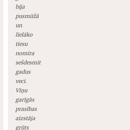
bija
pusmūžā
un
lielāko
tiesu
nomira
sešdesmit
gadus
veci.
Viņu
garīgās
prasības
aizstāja
grūts