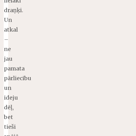
lielāki
draņķi.
Un
atkal
–
ne
jau
pamata
pārliecību
un
ideju
dēļ,
bet
tieši