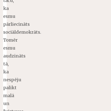
taču,
ka
esmu
pārliecināts
sociāldemokrāts.
Tomēr
esmu
audzināts
tā,
ka
nespēju
palikt
malā
un