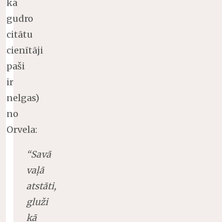
ka
gudro
citātu
cienītāji
paši
ir
nelgas)
no
Orvela:
“Savā
vaļā
atstāti,
gluži
kā