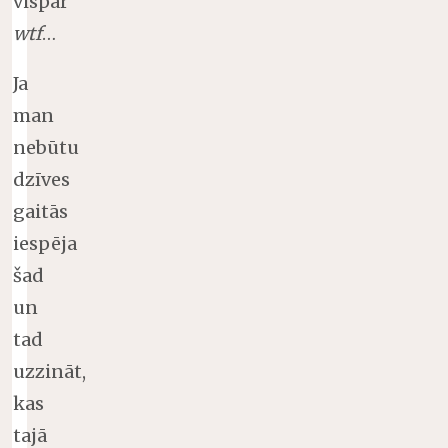
vispār
wtf
…
Ja
man
nebūtu
dzīves
gaitās
iespēja
šad
un
tad
uzzināt,
kas
tajā