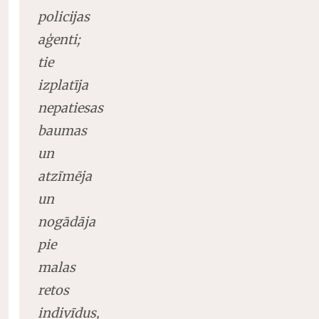
policijas
aģenti;
tie
izplatīja
nepatiesas
baumas
un
atzīmēja
un
nogādāja
pie
malas
retos
indivīdus,