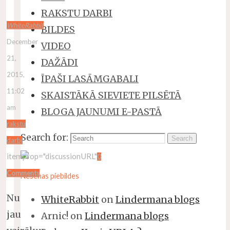
RAKSTU DARBI
WhiteRabbit
BILDES
December
VIDEO
21,
DAŽĀDI
2015,
ĪPAŠI LASĀMGABALI
11:02
SKAISTĀKĀ SIEVIETE PILSĒTĀ
am
BLOGA JAUNUMI E-PASTĀ
rakstu
Search for:
Search
darbi
itemprop="discussionURL"
0
Comments
Nesenas piebildes
Nu
WhiteRabbit
on
Lindermana blogs
jau
Arnic!
on
Lindermana blogs