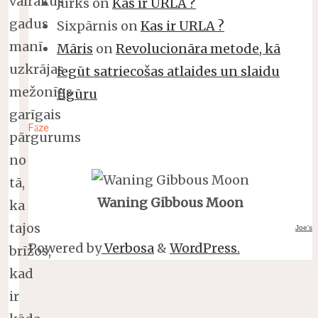
vairākus
Jurks
on
Kas ir URLA ?
gadus
Sixpārnis
on
Kas ir URLA ?
manī
Māris
on
Revolucionāra metode, kā
uzkrājas
iegūt satriecošas atlaides un slaidu
mežonīgs
figūru
garīgais
Fāze
pārgurums
no
tā,
Waning Gibbous Moon
ka
tajos
Joe's
Powered by
Verbosa
&
WordPress.
brīžos,
kad
ir