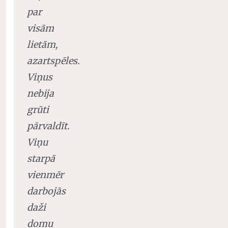
par
visām
lietām,
azartspēles.
Viņus
nebija
grūti
pārvaldīt.
Viņu
starpā
vienmēr
darbojās
daži
domu