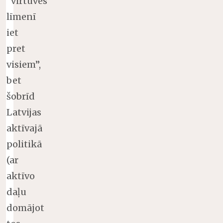
“virtuves
līmenī
iet
pret
visiem”,
bet
šobrīd
Latvijas
aktīvajā
politikā
(ar
aktīvo
daļu
domājot