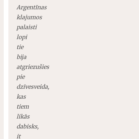
Argentīnas
klajumos
palaisti
lopi
tie
bija
atgriezušies
pie
dzīvesveida,
kas
tiem
likās
dabisks,
it