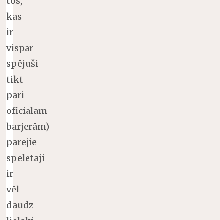
tos,
kas
ir
vispār
spējuši
tikt
pāri
oficiālām
barjerām)
pārējie
spēlētāji
ir
vēl
daudz