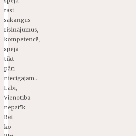
spējā
rast
sakarīgus
risinājumus,
kompetencē,
spējā
tikt
pāri
niecīgajam…
Labi,
Vienotība
nepatīk.
Bet
ko