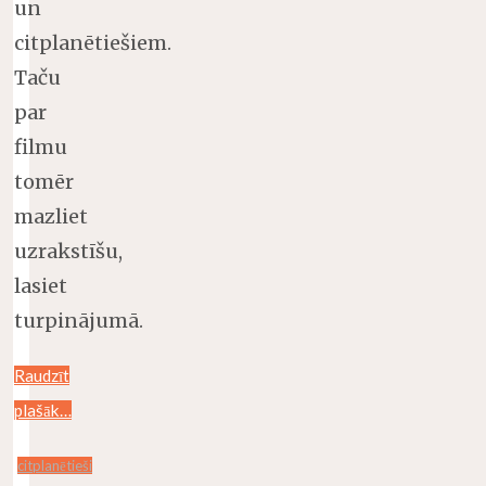
un
citplanētiešiem.
Taču
par
filmu
tomēr
mazliet
uzrakstīšu,
lasiet
turpinājumā.
Raudzīt
plašāk…
citplanētieši