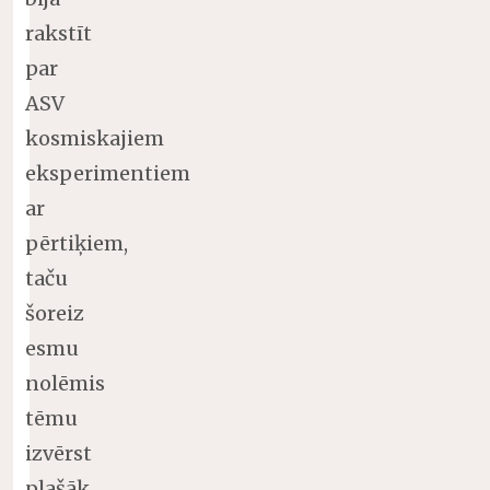
rakstīt
par
ASV
kosmiskajiem
eksperimentiem
ar
pērtiķiem,
taču
šoreiz
esmu
nolēmis
tēmu
izvērst
plašāk,