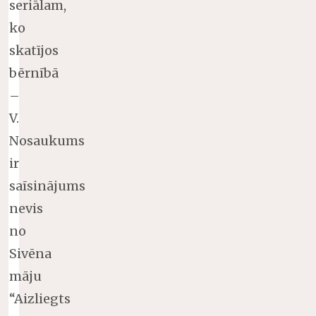
seriālam,
ko
skatījos
bērnībā
–
V.
Nosaukums
ir
saīsinājums
nevis
no
Sivēna
māju
“Aizliegts