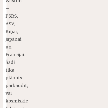
valstīm
–
PSRS,
ASV,
Kīņai,
Japānai
un
Francijai.
Šādi
tika
plānots
pārbaudīt,
vai
kosmiskie