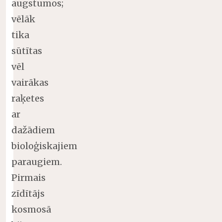
augstumos;
vēlāk
tika
sūtītas
vēl
vairākas
raķetes
ar
dažādiem
bioloģiskajiem
paraugiem.
Pirmais
zīdītājs
kosmosā