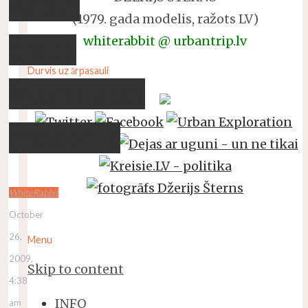
valstij
(1979. gada modelis, ražots LV)
whiterabbit @ urbantrip.lv
draud
Durvis uz ārpasauli
Mazsalacas
meteorīts
WhiteRabbit
October
26,
Menu
2009,
Skip to content
4:38
INFO
am