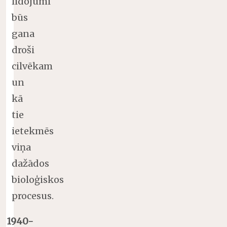
lidojumi
būs
gana
droši
cilvēkam
un
kā
tie
ietekmēs
viņa
dažādos
bioloģiskos
procesus.
1940-