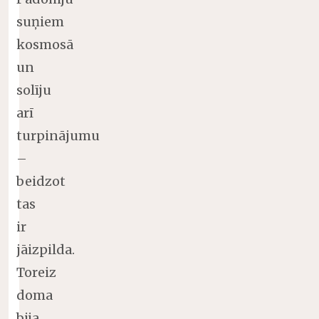
suņiem
kosmosā
un
solīju
arī
turpinājumu
–
beidzot
tas
ir
jāizpilda.
Toreiz
doma
bija