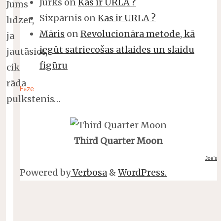
Jurks
on
Kas ir URLA ?
Jums
Sixpārnis
on
Kas ir URLA ?
līdzēt,
Māris
on
Revolucionāra metode, kā
ja
iegūt satriecošas atlaides un slaidu
jautāsiet,
figūru
cik
rāda
Fāze
pulkstenis…
Third Quarter Moon
Joe's
Powered by
Verbosa
&
WordPress.