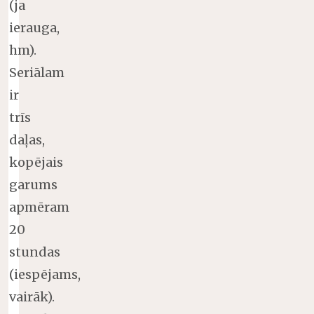
(ja
ierauga,
hm).
Seriālam
ir
trīs
daļas,
kopējais
garums
apmēram
20
stundas
(iespējams,
vairāk).