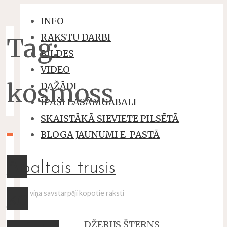
INFO
RAKSTU DARBI
Tag:
BILDES
VIDEO
kosmoss
DAŽĀDI
ĪPAŠI LASĀMGABALI
SKAISTĀKĀ SIEVIETE PILSĒTĀ
BLOGA JAUNUMI E-PASTĀ
Ar
baltais trusis
ko
un viņa savstarpēji kopotie raksti
DŽERIJS ŠTERNS