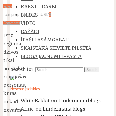
RAKSTU DARBI
video
BILDES
itemprop="discussionURL"
3
VIDEO
Comments
DAŽĀDI
Drīz
ĪPAŠI LASĀMGABALI
reģionā
SKAISTĀKĀ SIEVIETE PILSĒTĀ
dzīvos
BLOGA JAUNUMI E-PASTĀ
tikai
angliski
Search for:
Search
runājošas
personas,
Nesenas piebildes
kuras
WhiteRabbit
on
Lindermana blogs
nekad
Arnic!
on
Lindermana blogs
nevarēs