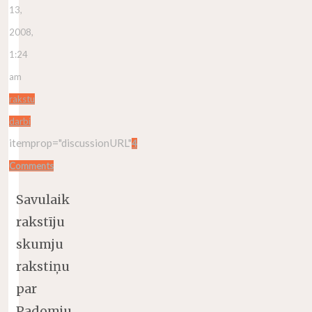
13,
2008,
1:24
am
rakstu
darbi
itemprop="discussionURL"
4
Comments
Savulaik
rakstīju
skumju
rakstiņu
par
Padomju