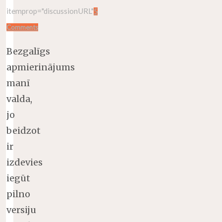
itemprop="discussionURL"
5
Comments
Bezgalīgs
apmierinājums
manī
valda,
jo
beidzot
ir
izdevies
iegūt
pilno
versiju