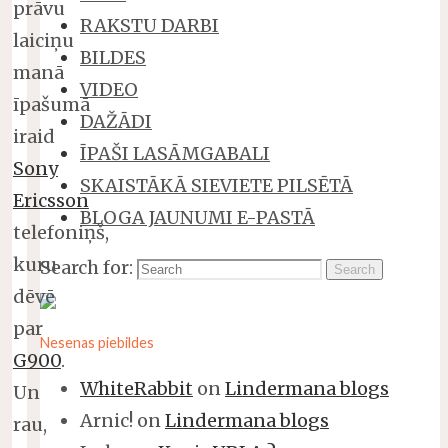
prāvu
RAKSTU DARBI
laiciņu
BILDES
manā
VIDEO
īpašumā
DAŽĀDI
iraid
ĪPAŠI LASĀMGABALI
Sony
SKAISTĀKĀ SIEVIETE PILSĒTĀ
Ericsson
BLOGA JAUNUMI E-PASTĀ
telefoniņš,
kuru
Search for:
Search
dēvē
par
Nesenas piebildes
G900
.
WhiteRabbit
on
Lindermana blogs
Un
Arnic!
on
Lindermana blogs
rau,