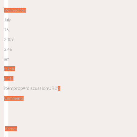
WhiteRabbit
July
16,
2009,
2:46
am
rakstu
darbi
itemprop="discussionURL"
2
Comments
domas