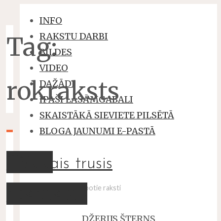
INFO
RAKSTU DARBI
Tag:
BILDES
VIDEO
rokraksts
DAŽĀDI
ĪPAŠI LASĀMGABALI
SKAISTĀKĀ SIEVIETE PILSĒTĀ
BLOGA JAUNUMI E-PASTĀ
G900
baltais trusis
rokraksts
un viņa savstarpēji kopotie raksti
DŽERIJS ŠTERNS