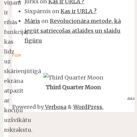
Jurks
on
Kas ir URLA ?
viņam
Sixpārnis
on
Kas ir URLA ?
ir
Māris
on
Revolucionāra metode, kā
ribās
iegūt satriecošas atlaides un slaidu
funkcija,
figūru
kas
līdz
Fāze
uz
skārienjūtīgā
ekrāna
Third Quarter Moon
atpazīt
Joe's
ar
Powered by
Verbosa
&
WordPress.
kociņu
uzšvīkātu
rokrakstu.