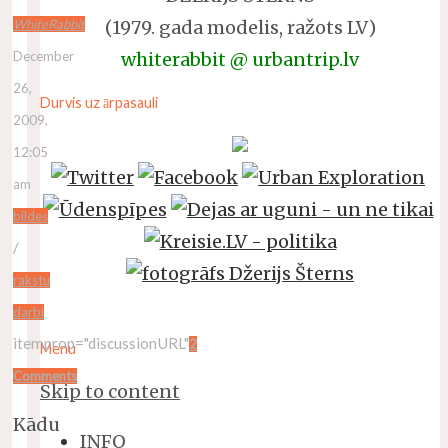
(1979. gada modelis, ražots LV)
WhiteRabbit
whiterabbit @ urbantrip.lv
December
26,
Durvis uz ārpasauli
2009,
12:05
am
bildes
/
rakstu
darbi
itemprop="discussionURL"
2
Menu
Comments
Skip to content
Kādu
INFO