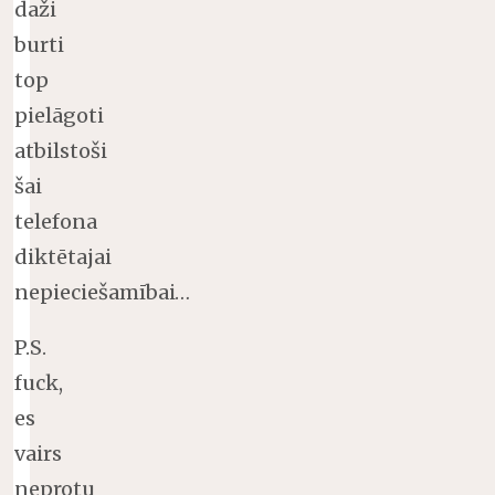
daži
burti
top
pielāgoti
atbilstoši
šai
telefona
diktētajai
nepieciešamībai…
P.S.
fuck,
es
vairs
neprotu