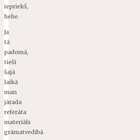
iepriekš,
hehe.
Ja
tā
padomā,
tieši
šajā
laikā
man
jārada
referāta
materiāls
grāmatvedībā