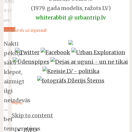
2010,
(1979. gada modelis, ražots LV)
9:17
whiterabbit @ urbantrip.lv
pm
dažādi
Durvis uz ārpasauli
Naktī
pēkšņi
sāku
klepot,
aizmigt
ilgi
neizdevās
Menu
–
Skip to content
bet
temperatūras
INFO