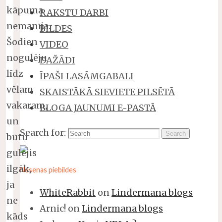
kāpuma
RAKSTU DARBI
nemanīja.
BILDES
Šodien
VIDEO
nogulēju
DAŽĀDI
līdz
ĪPAŠI LASĀMGABALI
vēlam
SKAISTĀKĀ SIEVIETE PILSĒTĀ
vakaram,
BLOGA JAUNUMI E-PASTĀ
un
Search for:
Search
būtu
gulējis
ilgāk,
Nesenas piebildes
ja
WhiteRabbit
on
Lindermana blogs
ne
Arnic!
on
Lindermana blogs
kāds