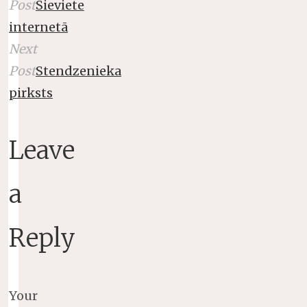
Post
Sieviete
internetā
Next
Post
Stendzenieka
pirksts
Leave
a
Reply
Your