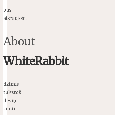
–
būs
aizraujoši.
About
WhiteRabbit
dzimis
tūkstoš
deviņi
simti