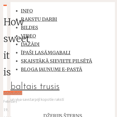
INFO
How
RAKSTU DARBI
BILDES
sweet
VIDEO
DAŽĀDI
it
ĪPAŠI LASĀMGABALI
SKAISTĀKĀ SIEVIETE PILSĒTĀ
is
BLOGA JAUNUMI E-PASTĀ
baltais trusis
WhiteRabbit
un viņa savstarpēji kopotie raksti
February
19,
DŽERIJS ŠTERNS