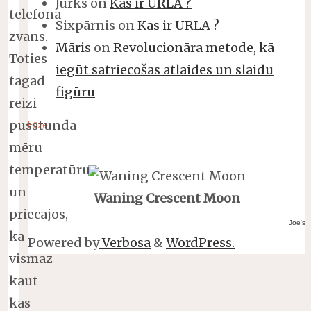
Jurks
on
Kas ir URLA ?
telefona
Sixpārnis
on
Kas ir URLA ?
zvans.
Māris
on
Revolucionāra metode, kā
Toties
iegūt satriecošas atlaides un slaidu
tagad
figūru
reizi
pusstundā
Fāze
mēru
temperatūru
un
Waning Crescent Moon
priecājos,
Joe's
ka
Powered by
Verbosa
&
WordPress.
vismaz
kaut
kas