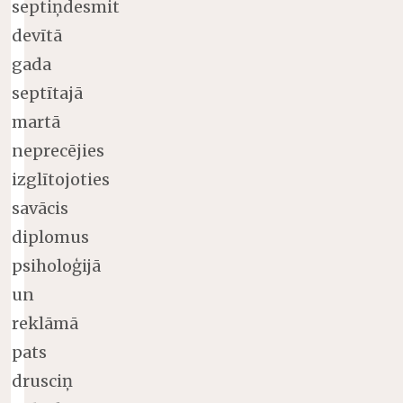
septiņdesmit
devītā
gada
septītajā
martā
neprecējies
izglītojoties
savācis
diplomus
psiholoģijā
un
reklāmā
pats
drusciņ