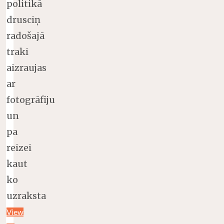
politikā
drusciņ
radošajā
traki
aizraujas
ar
fotogrāfiju
un
pa
reizei
kaut
ko
uzraksta
View