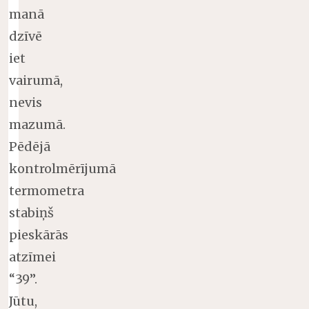
manā
dzīvē
iet
vairumā,
nevis
mazumā.
Pēdējā
kontrolmērījumā
termometra
stabiņš
pieskārās
atzīmei
“39”.
Jūtu,