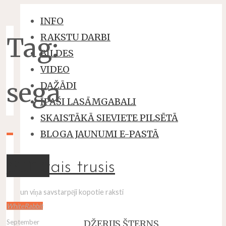
INFO
RAKSTU DARBI
Tag:
BILDES
VIDEO
sega
DAŽĀDI
ĪPAŠI LASĀMGABALI
SKAISTĀKĀ SIEVIETE PILSĒTĀ
BLOGA JAUNUMI E-PASTĀ
Sunc
baltais trusis
un viņa savstarpēji kopotie raksti
WhiteRabbit
DŽERIJS ŠTERNS
September