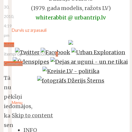
(1979. gada modelis, ražots LV)
30,
whiterabbit @ urbantrip.lv
2010,
4:19
Durvis uz ārpasauli
pm
bildes
itemprop="discussionURL"
0
Comments
Tā
nu
pēkšņi
Menu
iedomājos,
Skip to content
ka
sen
INFO