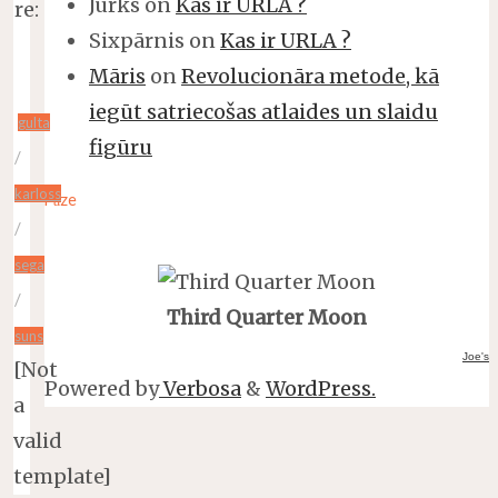
Jurks
on
Kas ir URLA ?
re:
Sixpārnis
on
Kas ir URLA ?
Māris
on
Revolucionāra metode, kā
iegūt satriecošas atlaides un slaidu
gulta
figūru
/
karloss
Fāze
/
sega
/
Third Quarter Moon
suns
Joe's
[Not
Powered by
Verbosa
&
WordPress.
a
valid
template]