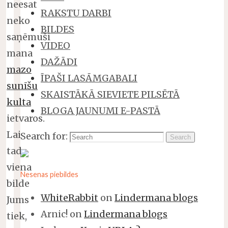
neesat
RAKSTU DARBI
neko
BILDES
saņēmuši
VIDEO
mana
DAŽĀDI
mazo
ĪPAŠI LASĀMGABALI
sunīšu
SKAISTĀKĀ SIEVIETE PILSĒTĀ
kulta
BLOGA JAUNUMI E-PASTĀ
ietvaros.
Lai
Search for:
Search
tad
viena
Nesenas piebildes
bilde
WhiteRabbit
on
Lindermana blogs
Jums
Arnic!
on
Lindermana blogs
tiek,