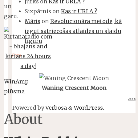
Jurks
on
Kas ir URLA ?
un
Sixpārnis
on
Kas ir URLA ?
garu.
Māris
on
Revolucionāra metode, kā
iegūt satriecošas atlaides un slaidu
figūru
Fāze
WinAmp
Waning Crescent Moon
plūsma
Joe's
Powered by
Verbosa
&
WordPress.
About