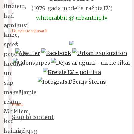
Brīžiem,
(1979. gada modelis, ražots LV)
kad
whiterabbit @ urbantrip.lv
apnikusi
Durvis uz ārpasauli
krīze,
spiež
paņemtie
kredīti
un
sāp
maksājamie
rēķini.
Menu
Mirkļiem,
Skip to content
kad
kaimiņš
INFO