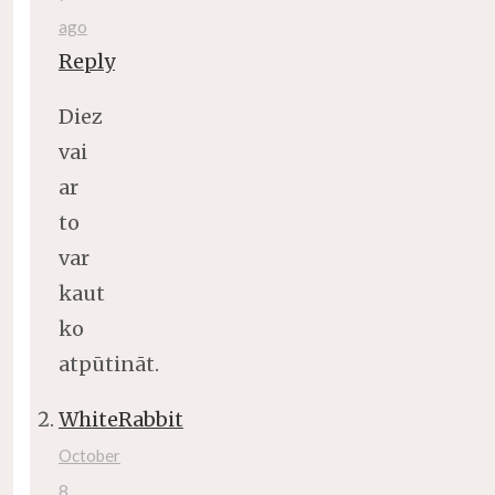
ago
Reply
Diez
vai
ar
to
var
kaut
ko
atpūtināt.
WhiteRabbit
October
8,