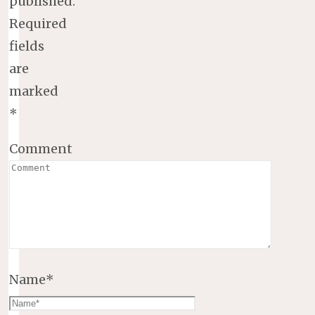
published.
Required
fields
are
marked
*
Comment
Name
*