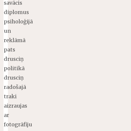
savācis
diplomus
psiholoģijā
un
reklāmā
pats
drusciņ
politikā
drusciņ
radošajā
traki
aizraujas
ar
fotogrāfiju