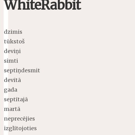
WhiteRabbit
dzimis
tūkstoš
deviņi
simti
septiņdesmit
devītā
gada
septītajā
martā
neprecējies
izglītojoties