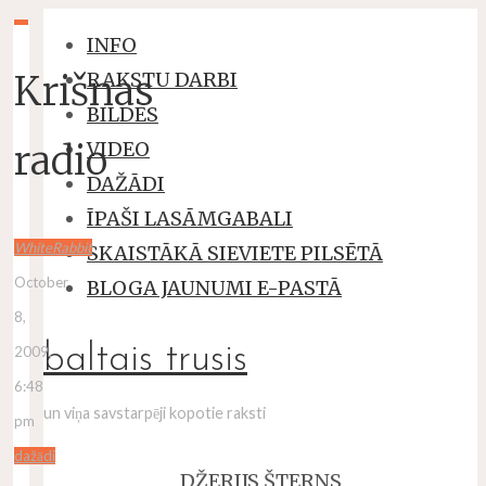
INFO
Krišnas
RAKSTU DARBI
BILDES
radio
VIDEO
DAŽĀDI
ĪPAŠI LASĀMGABALI
WhiteRabbit
SKAISTĀKĀ SIEVIETE PILSĒTĀ
October
BLOGA JAUNUMI E-PASTĀ
8,
baltais trusis
2009,
6:48
un viņa savstarpēji kopotie raksti
pm
dažādi
DŽERIJS ŠTERNS