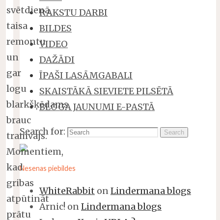
svētdienā
RAKSTU DARBI
taisa
BILDES
remontu
VIDEO
un
DAŽĀDI
gar
ĪPAŠI LASĀMGABALI
logu
SKAISTĀKĀ SIEVIETE PILSĒTĀ
blarkšķēdams
BLOGA JAUNUMI E-PASTĀ
brauc
Search for:
Search
tramvajs.
Momentiem,
kad
Nesenas piebildes
gribas
WhiteRabbit
on
Lindermana blogs
atpūtināt
Arnic!
on
Lindermana blogs
prātu