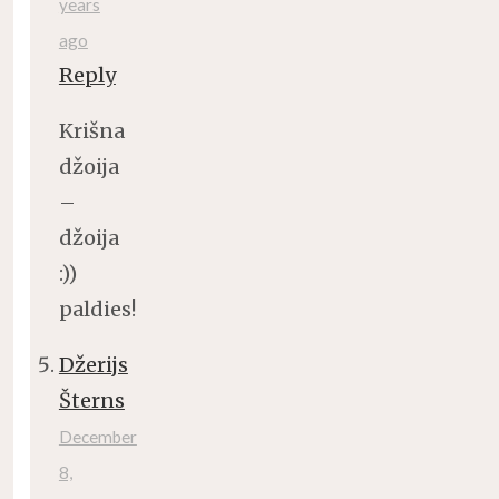
years
ago
Reply
Krišna
džoija
–
džoija
:))
paldies!
Džerijs
Šterns
December
8,