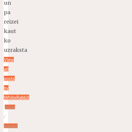
un
pa
reizei
kaut
ko
uzraksta
View
all
posts
by
WhiteRabbit
krišna
/
krišnaīti