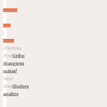
/
meditācija
/
radio
/
winamp
Previous
Post
Gribu
draugiem
mājas!
Next
Post
Slodzes
analīze