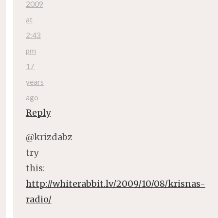
2009
at
2:43
pm
17
years
ago
Reply
@krizdabz
try
this:
http://whiterabbit.lv/2009/10/08/krisnas-
radio/