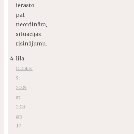
ierasto,
pat
neordināro,
situācijas
risinājumu.
lila
October
9,
2009
at
2:04
pm
17