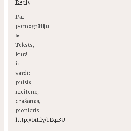
Reply
Par
pornogrāfiju
►
Teksts,
kurā
ir
vārdi:
puisis,
meitene,
drāšanās,
pionieris
http://bit.ly/bEqi3U