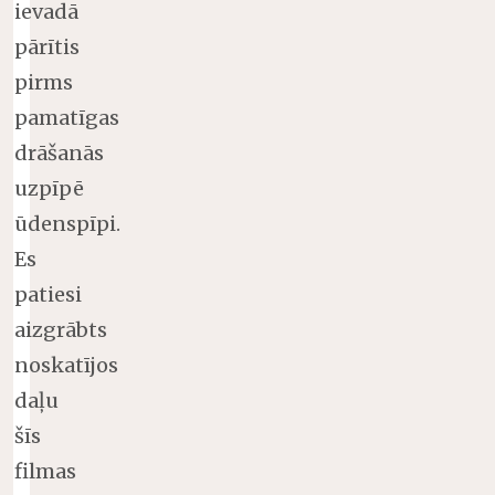
ievadā
pārītis
pirms
pamatīgas
drāšanās
uzpīpē
ūdenspīpi.
Es
patiesi
aizgrābts
noskatījos
daļu
šīs
filmas