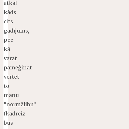
atkal
kāds
cits
gadījums,
pēc
kā
varat
pamēģināt
vērtēt
to
manu
“normālību”
(kādreiz
būs