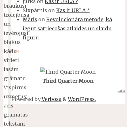
Jurks
on
Kas ir URLA ?
braukusi
Sixpārnis
on
Kas ir URLA ?
trolejbusā
Māris
on
Revolucionāra metode, kā
un
iegūt satriecošas atlaides un slaidu
ievērojusi
figūru
blakus
kādu
Fāze
vīrieti
lasām
grāmatu.
Third Quarter Moon
Vispirms
Joe's
uzmetusi
Powered by
Verbosa
&
WordPress.
acis
grāmatas
tekstam