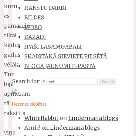
kuru
RAKSTU DARBI
es
BILDES
pamanīju
VIDEO
tikai
DAŽĀDI
kādus
ĪPAŠI LASĀMGABALI
gadus
SKAISTĀKĀ SIEVIETE PILSĒTĀ
vēlāk.
BLOGA JAUNUMI E-PASTĀ
Tur
Search for:
Search
bija
apmēram
tā
Nesenas piebildes
rakstīts
WhiteRabbit
on
Lindermana blogs
–
Arnic!
on
Lindermana blogs
viņa