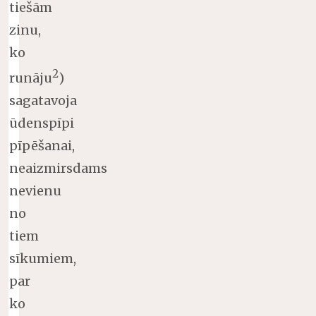
tiešām
zinu,
ko
2
runāju
)
sagatavoja
ūdenspīpi
pīpēšanai,
neaizmirsdams
nevienu
no
tiem
sīkumiem,
par
ko