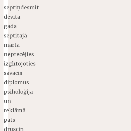
septiņdesmit
devītā
gada
septītajā
martā
neprecējies
izglītojoties
savācis
diplomus
psiholoģijā
un
reklāmā
pats
drusciņ