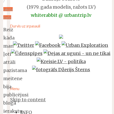
/
(1979. gada modelis, ražots LV)
rakstu
whiterabbit @ urbantrip.lv
darbi
Durvis uz ārpasauli
Reiz
kāda
man
ļoti
attāli
pazīstama
meitene
bija
Menu
publicējusi
Skip to content
blogā
ierakstu,
INFO