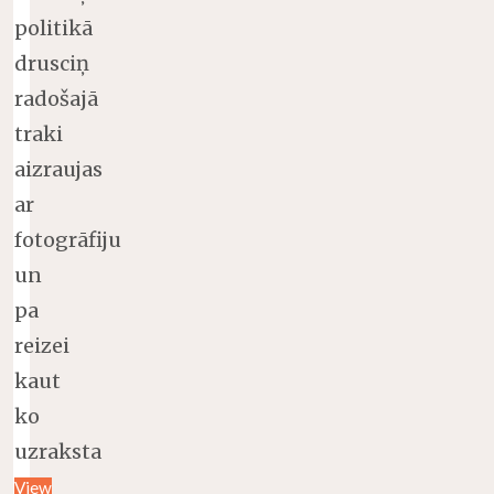
politikā
drusciņ
radošajā
traki
aizraujas
ar
fotogrāfiju
un
pa
reizei
kaut
ko
uzraksta
View