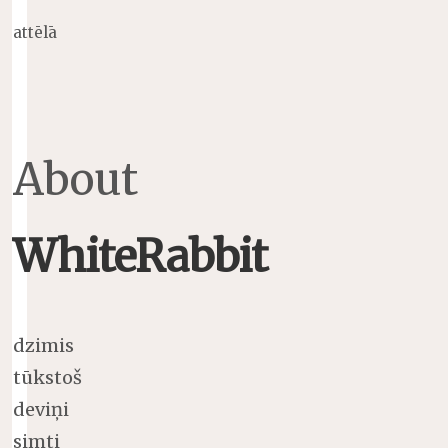
attēlā
About
WhiteRabbit
dzimis
tūkstoš
deviņi
simti