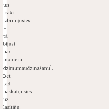
un
traki
izbrīnījusies
–
tā
bijusi
par
pionieru
1
dzimumaudzināšanu
.
Bet
tad
paskatījusies
uz
lasītāju,