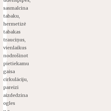
ūdenspīpes,
sasmalcina
tabaku,
hermetizē
tabakas
trauciņus,
vienlaikus
nodrošinot
pietiekamu
gaisa
cirkulāciju,
pareizi
aizdedzina
ogles