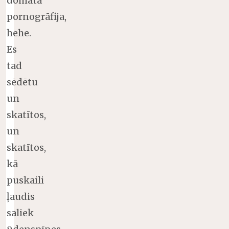
domātā
pornogrāfija,
hehe.
Es
tad
sēdētu
un
skatītos,
un
skatītos,
kā
puskaili
ļaudis
saliek